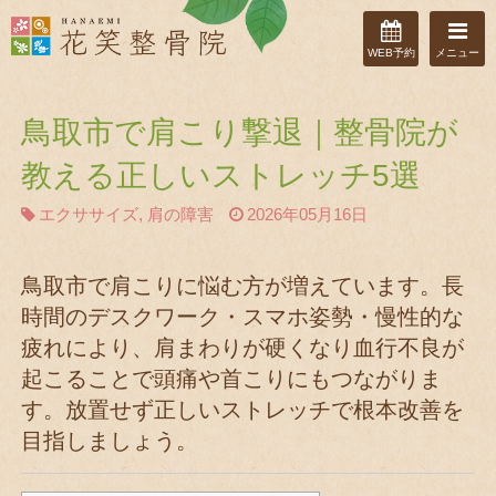
WEB予約
メニュー
鳥取市で肩こり撃退｜整骨院が
教える正しいストレッチ5選
エクササイズ
,
肩の障害
2026年05月16日
鳥取市で肩こりに悩む方が増えています。長
時間のデスクワーク・スマホ姿勢・慢性的な
疲れにより、肩まわりが硬くなり血行不良が
起こることで頭痛や首こりにもつながりま
す。放置せず正しいストレッチで根本改善を
目指しましょう。