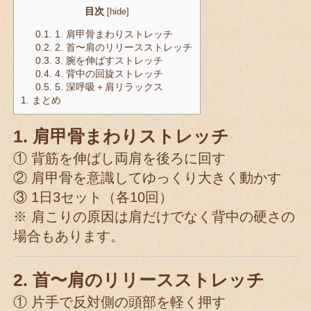
目次
[
hide
]
0.1.
1. 肩甲骨まわりストレッチ
0.2.
2. 首〜肩のリリースストレッチ
0.3.
3. 腕を伸ばすストレッチ
0.4.
4. 背中の回旋ストレッチ
0.5.
5. 深呼吸＋肩リラックス
1.
まとめ
1. 肩甲骨まわりストレッチ
① 背筋を伸ばし両肩を後ろに回す
② 肩甲骨を意識してゆっくり大きく動かす
③ 1日3セット（各10回）
※ 肩こりの原因は肩だけでなく背中の硬さの
場合もあります。
2. 首〜肩のリリースストレッチ
① 片手で反対側の頭部を軽く押す