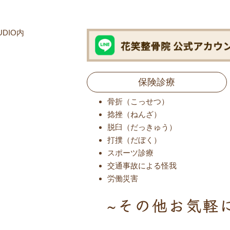
UDIO内
保険診療
骨折（こっせつ）
捻挫（ねんざ）
脱臼（だっきゅう）
打撲（だぼく）
スポーツ診療
交通事故による怪我
労働災害