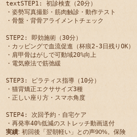
text
STEP1: 初診検査（20分）

・姿勢写真撮影・筋肉触診・動作テスト

・骨盤・背骨アライメントチェック

STEP2: 即効施術（30分）

・カッピングで血流促進（杯痕2-3日残りOK）

・肩甲骨はがしで可動域20%向上

・電気療法で筋弛緩

STEP3: ピラティス指導（10分）

・猫背矯正エクササイズ3種

・正しい座り方・スマホ角度

STEP4: 次回予約・自宅ケア

・再発率40%低減のストレッチ動画送付
実績
: 初回後「翌朝軽い」との声90%。保険