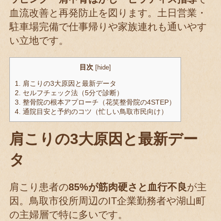
血流改善と再発防止を図ります。土日営業・
駐車場完備で仕事帰りや家族連れも通いやす
い立地です。
目次
[
hide
]
1.
肩こりの3大原因と最新データ
2.
セルフチェック法（5分で診断）
3.
整骨院の根本アプローチ（花笑整骨院の4STEP）
4.
通院目安と予約のコツ（忙しい鳥取市民向け）
肩こりの3大原因と最新デー
タ
肩こり患者の
85%が筋肉硬さと血行不良
が主
因。鳥取市役所周辺のIT企業勤務者や湖山町
の主婦層で特に多いです。