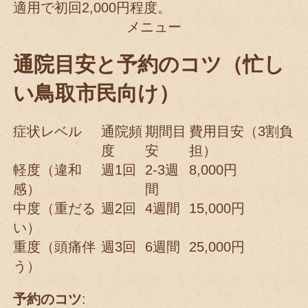
適用で初回2,000円程度。
メニュー
通院目安と予約のコツ（忙し
い鳥取市民向け）
症状レベル
通院頻
期間目
費用目安（3割負
度
安
担）
軽度（違和
週1回
2-3週
8,000円
感）
間
中度（重だる
週2回
4週間
15,000円
い）
重度（頭痛伴
週3回
6週間
25,000円
う）
予約のコツ
: