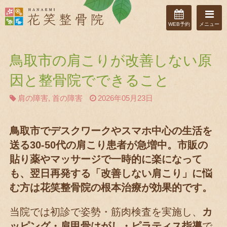
WEB予約
メニュー
鳥取市の肩こりが改善しない原
因と整骨院でできること
肩の障害
,
首の障害
2026年05月23日
鳥取市でデスクワークやスマホ中心の生活を
送る30-50代の肩こり患者が急増中。市販の
貼り薬やマッサージで一時的に楽になって
も、翌日再発する「改善しない肩こり」に悩
む方は花笑整骨院の根本治療が効果的です。
当院では初診で姿勢・筋肉検査を実施し、
カ
ッピング・肩甲骨はがし・ピラティス指導
で