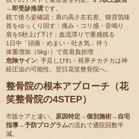
→即受診推奨
です。
鏡で後ろ姿確認：肩の高さ左右差、猫背気味
首をゆっくり回す：痛み・コリ感・音鳴り
肩を5秒上げ下げ：血流滞りで重感残る
1日中「頭痛・めまい・吐き気」伴う
体重増加（5kg↑）で首肩負担増
危険サイン
: 手足しびれ・視界チカチカは神
経圧迫の可能性。翌日花笑整骨院へ。
整骨院の根本アプローチ（花
笑整骨院の4STEP）
市販ケアと違い、
原因特定→個別施術→自宅
指導→予防プログラム
の流れで通院回数半
減。