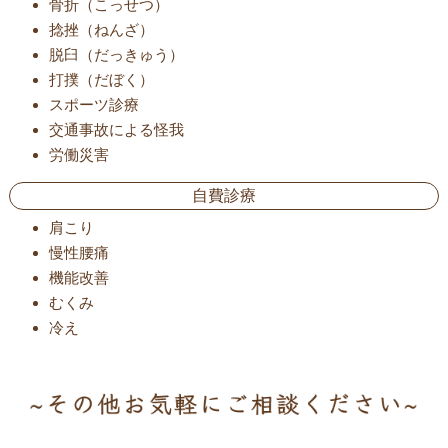
骨折（こっせつ）
捻挫（ねんざ）
脱臼（だっきゅう）
打撲（だぼく）
スポーツ診療
交通事故による怪我
労働災害
自費診療
肩こり
慢性腰痛
機能改善
むくみ
冷え