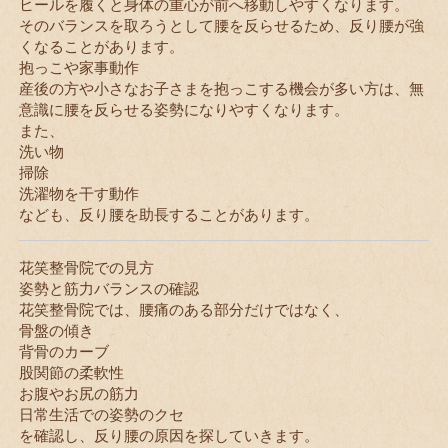
ヒールを履くと身体の重心が前へ移動しやすくなります。
そのバランスを取ろうとして腰を反らせるため、反り腰が強
くなることがあります。
抱っこや家事動作
産後の方や小さなお子さまを抱っこする機会が多い方は、無
意識に腰を反らせる姿勢になりやすくなります。
また、
洗い物
掃除
洗濯物を干す動作
なども、反り腰を助長することがあります。
花笑整骨院での見方
姿勢と筋力バランスの確認
花笑整骨院では、腰痛のある部分だけではなく、
骨盤の傾き
背骨のカーブ
股関節の柔軟性
お腹やお尻の筋力
日常生活での姿勢のクセ
を確認し、反り腰の原因を探していきます。