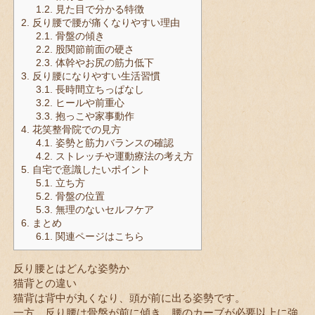
1.2.
見た目で分かる特徴
2.
反り腰で腰が痛くなりやすい理由
2.1.
骨盤の傾き
2.2.
股関節前面の硬さ
2.3.
体幹やお尻の筋力低下
3.
反り腰になりやすい生活習慣
3.1.
長時間立ちっぱなし
3.2.
ヒールや前重心
3.3.
抱っこや家事動作
4.
花笑整骨院での見方
4.1.
姿勢と筋力バランスの確認
4.2.
ストレッチや運動療法の考え方
5.
自宅で意識したいポイント
5.1.
立ち方
5.2.
骨盤の位置
5.3.
無理のないセルフケア
6.
まとめ
6.1.
関連ページはこちら
反り腰とはどんな姿勢か
猫背との違い
猫背は背中が丸くなり、頭が前に出る姿勢です。
一方、反り腰は骨盤が前に傾き、腰のカーブが必要以上に強