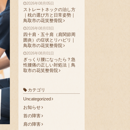
2026年08月05日
ストレートネックの治し方
｜枕の選び方と日常姿勢｜
鳥取市の花笑整骨院
2026年08月03日
四十肩・五十肩（肩関節周
囲炎）の症状とリハビリ｜
鳥取市の花笑整骨院
2026年08月01日
ぎっくり腰になったら？急
性腰痛の正しい対処法｜鳥
取市の花笑整骨院
カテゴリ
Uncategorized
お知らせ
首の障害
肩の障害