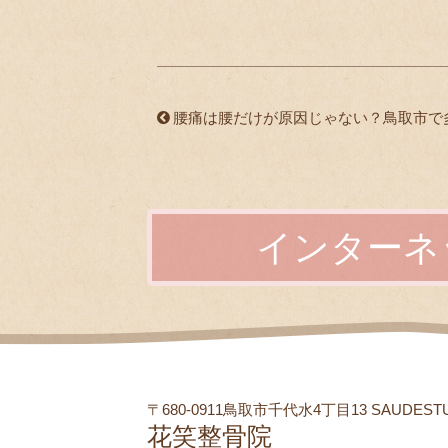
腰痛は腰だけが原因じゃない？鳥取市で
インターネ
〒680-0911鳥取市千代水4丁目13 SAUDEST
花笑整骨院