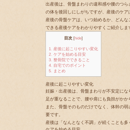
出産後は、骨盤まわりの違和感や腰のつら
の体を後回しにしがちですが、産後のケア
産後の骨盤ケアは、いつ始めるか、どんな
できる産後ケアをわかりやすくご紹介しま
目次
[
hide
]
1.
産後に起こりやすい変化
2.
ケアを始める目安
3.
整骨院でできること
4.
自宅でのポイント
5.
まとめ
産後に起こりやすい変化
妊娠・出産後は、骨盤まわりが不安定にな
足が重なることで、腰や肩にも負担がかか
また、骨盤そのものだけでなく、体幹の弱
要です。
産後は「なんとなく不調」が続くことも多
ケアを始める目安