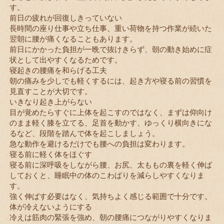
す。
前日の疲れが回復しきっていない
長時間の座り仕事や立ち仕事、重い荷物を持つ作業が続いた
翌朝に腰が痛くなることもあります。
前日にかかった負担が一晩で抜けきらず、朝の動き始めに症
状として出やすくなるためです。
寝起きの腰痛を和らげる工夫
朝の痛みを少しでも軽くするには、起き方や寝る前の習慣を
見直すことが大切です。
いきなり起き上がらない
目が覚めたらすぐに上体を起こすのではなく、まずは仰向け
のまま軽く膝を立てる、足首を動かす、ゆっくり横向きにな
るなど、段階を踏んで体を起こしましょう。
急な動作を避けるだけでも腰への負担は変わります。
寝る前に軽く体をほぐす
寝る前に深呼吸をしながら腰、お尻、太ももの裏を軽く伸ば
しておくと、睡眠中の体のこわばりを減らしやすくなりま
す。
強く伸ばす必要はなく、気持ちよく感じる範囲で十分です。
体が冷えないようにする
冷えは筋肉の緊張を強め、朝の腰痛につながりやすくなりま