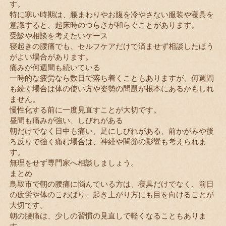
す。
特に寒い時期は、腰まわりやお腹を冷やさない服装や寝具を
意識すると、起床時のつらさが和らぐことがあります。
受診や相談を考えたいケース
寝起きの腰痛でも、セルフケアだけで済ませず相談したほう
がよい場合があります。
痛みが何週間も続いている
一時的な疲労なら数日で落ち着くこともありますが、何週間
も続く場合は体の使い方や姿勢の問題が根本にあるかもしれ
ません。
慢性化する前に一度見直すことが大切です。
昼間も痛みが強い、しびれがある
朝だけでなく日中も痛い、足にしびれがある、前かがみや後
ろ反りで強く痛む場合は、神経や関節の影響も考えられま
す。
無理をせず専門家へ相談しましょう。
まとめ
鳥取市で朝の腰痛に悩んでいる方は、寝具だけでなく、前日
の疲労や体のこわばり、起き上がり方にも目を向けることが
大切です。
朝の腰痛は、少しの習慣の見直しで軽くなることもありま