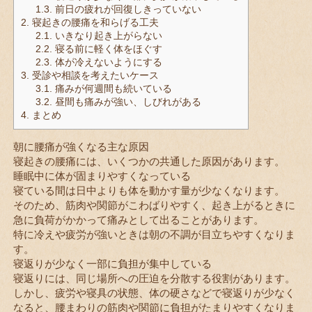
1.3.
前日の疲れが回復しきっていない
2.
寝起きの腰痛を和らげる工夫
2.1.
いきなり起き上がらない
2.2.
寝る前に軽く体をほぐす
2.3.
体が冷えないようにする
3.
受診や相談を考えたいケース
3.1.
痛みが何週間も続いている
3.2.
昼間も痛みが強い、しびれがある
4.
まとめ
朝に腰痛が強くなる主な原因
寝起きの腰痛には、いくつかの共通した原因があります。
睡眠中に体が固まりやすくなっている
寝ている間は日中よりも体を動かす量が少なくなります。
そのため、筋肉や関節がこわばりやすく、起き上がるときに
急に負荷がかかって痛みとして出ることがあります。
特に冷えや疲労が強いときは朝の不調が目立ちやすくなりま
す。
寝返りが少なく一部に負担が集中している
寝返りには、同じ場所への圧迫を分散する役割があります。
しかし、疲労や寝具の状態、体の硬さなどで寝返りが少なく
なると、腰まわりの筋肉や関節に負担がたまりやすくなりま