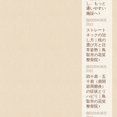
し、もっと
通いやすい
施設へ
2026年08月
05日
ストレート
ネックの治
し方｜枕の
選び方と日
常姿勢｜鳥
取市の花笑
整骨院
2026年08月
03日
四十肩・五
十肩（肩関
節周囲炎）
の症状とリ
ハビリ｜鳥
取市の花笑
整骨院
2026年08月