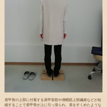
肩甲骨の上部に付着する肩甲挙筋や僧帽筋上部繊維などが短
縮することで肩甲骨が上に引っ張られ、肩をすくめたような