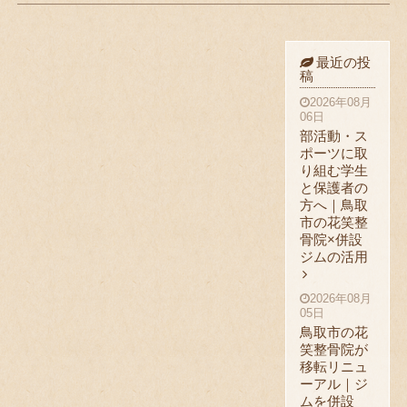
最近の投
稿
2026年08月
06日
部活動・ス
ポーツに取
り組む学生
と保護者の
方へ｜鳥取
市の花笑整
骨院×併設
ジムの活用
2026年08月
05日
鳥取市の花
笑整骨院が
移転リニュ
ーアル｜ジ
ムを併設