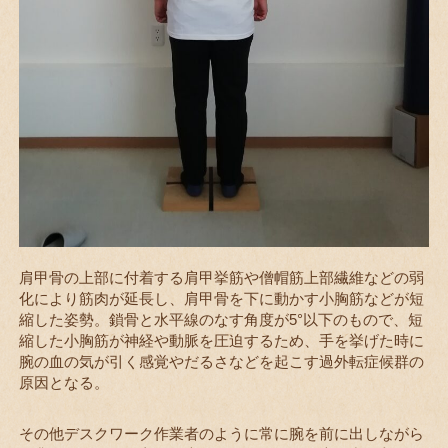
肩甲骨の上部に付着する肩甲挙筋や僧帽筋上部繊維などの弱
化により筋肉が延長し、肩甲骨を下に動かす小胸筋などが短
縮した姿勢。鎖骨と水平線のなす角度が5°以下のもので、短
縮した小胸筋が神経や動脈を圧迫するため、手を挙げた時に
腕の血の気が引く感覚やだるさなどを起こす過外転症候群の
原因となる。
その他デスクワーク作業者のように常に腕を前に出しながら