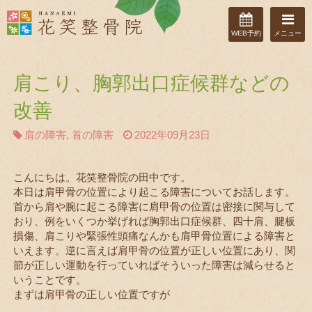
WEB予約
メニュー
肩こり、胸郭出口症候群などの
改善
肩の障害
,
首の障害
2022年09月23日
こんにちは。花笑整骨院の田中です。
本日は肩甲骨の位置により起こる障害についてお話します。
首から肩や腕に起こる障害に肩甲骨の位置は密接に関与して
おり、例をいくつか挙げれば胸郭出口症候群、四十肩、腱板
損傷、肩こりや緊張性頭痛なんかも肩甲骨位置による障害と
いえます。逆に言えば肩甲骨の位置が正しい位置にあり、関
節が正しい運動を行っていればそういった障害は減らせると
いうことです。
まずは肩甲骨の正しい位置ですが