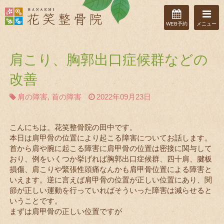
WEB予約
メニュー
肩こり、胸郭出口症候群などの
改善
肩の障害
,
首の障害
2022年09月23日
こんにちは。花笑整骨院の田中です。
本日は肩甲骨の位置により起こる障害についてお話します。
首から肩や腕に起こる障害に肩甲骨の位置は密接に関与して
おり、例をいくつか挙げれば胸郭出口症候群、四十肩、腱板
損傷、肩こりや緊張性頭痛なんかも肩甲骨位置による障害と
いえます。逆に言えば肩甲骨の位置が正しい位置にあり、関
節が正しい運動を行っていればそういった障害は減らせると
いうことです。
まずは肩甲骨の正しい位置ですが