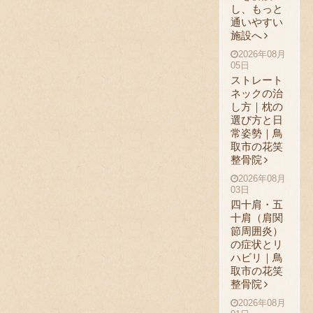
し、もっと
通いやすい
施設へ
2026年08月
05日
ストレート
ネックの治
し方｜枕の
選び方と日
常姿勢｜鳥
取市の花笑
整骨院
2026年08月
03日
四十肩・五
十肩（肩関
節周囲炎）
の症状とリ
ハビリ｜鳥
取市の花笑
整骨院
2026年08月