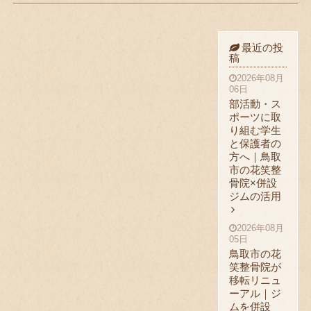
最近の投
稿
2026年08月
06日
部活動・ス
ポーツに取
り組む学生
と保護者の
方へ｜鳥取
市の花笑整
骨院×併設
ジムの活用
2026年08月
05日
鳥取市の花
笑整骨院が
移転リニュ
ーアル｜ジ
ムを併設