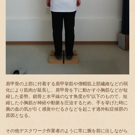
肩甲骨の上部に付着する肩甲挙筋や僧帽筋上部繊維などの弱
化により筋肉が延長し、肩甲骨を下に動かす小胸筋などが短
縮した姿勢。鎖骨と水平線のなす角度が5°以下のもので、短
縮した小胸筋が神経や動脈を圧迫するため、手を挙げた時に
腕の血の気が引く感覚やだるさなどを起こす過外転症候群の
原因となる。
その他デスクワーク作業者のように常に腕を前に出しながら