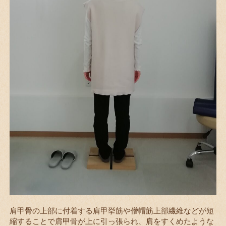
肩甲骨の上部に付着する肩甲挙筋や僧帽筋上部繊維などが短
縮することで肩甲骨が上に引っ張られ、肩をすくめたような