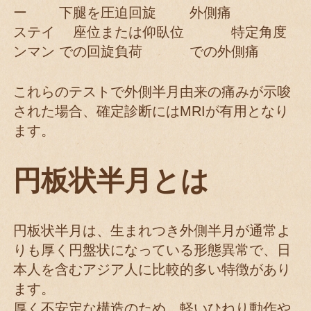
ー
下腿を圧迫回旋
外側痛
ステイ
座位または仰臥位
特定角度
ンマン
での回旋負荷
での外側痛
これらのテストで外側半月由来の痛みが示唆
された場合、確定診断にはMRIが有用となり
ます。
円板状半月とは
円板状半月は、生まれつき外側半月が通常よ
りも厚く円盤状になっている形態異常で、日
本人を含むアジア人に比較的多い特徴があり
ます。
厚く不安定な構造のため、軽いひねり動作や