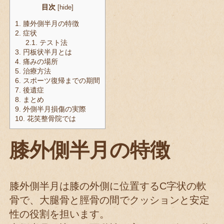
目次
[
hide
]
1.
膝外側半月の特徴
2.
症状
2.1.
テスト法
3.
円板状半月とは
4.
痛みの場所
5.
治療方法
6.
スポーツ復帰までの期間
7.
後遺症
8.
まとめ
9.
外側半月損傷の実際
10.
花笑整骨院では
膝外側半月の特徴
膝外側半月は膝の外側に位置するC字状の軟
骨で、大腿骨と脛骨の間でクッションと安定
性の役割を担います。