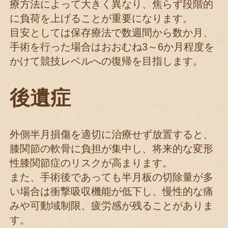
療方法によって大きく異なり、焦らず段階的
に負荷を上げることが重要になります。
目安としては保存療法で数週間から数か月、
手術を行った場合はおおむね3～6か月程度を
かけて競技レベルへの復帰を目指します。
後遺症
外側半月損傷を適切に治療せず放置すると、
膝関節の軟骨に負担が集中し、将来的な変形
性膝関節症のリスクが高まります。
また、手術後であっても半月板の切除量が多
い場合は衝撃吸収機能が低下し、慢性的な痛
みや可動域制限、疲労感が残ることがありま
す。