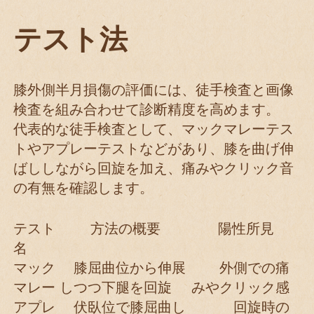
テスト法
膝外側半月損傷の評価には、徒手検査と画像
検査を組み合わせて診断精度を高めます。
代表的な徒手検査として、マックマレーテス
トやアプレーテストなどがあり、膝を曲げ伸
ばししながら回旋を加え、痛みやクリック音
の有無を確認します。
テスト
方法の概要
陽性所見
名
マック
膝屈曲位から伸展
外側での痛
マレー
しつつ下腿を回旋
みやクリック感
アプレ
伏臥位で膝屈曲し
回旋時の