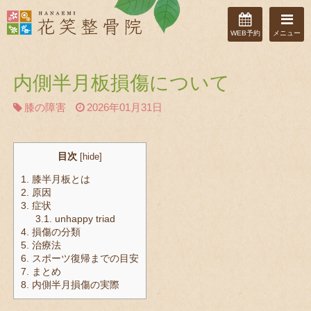
WEB予約
メニュー
内側半月板損傷について
膝の障害
2026年01月31日
目次
[
hide
]
1.
膝半月板とは
2.
原因
3.
症状
3.1.
unhappy triad
4.
損傷の分類
5.
治療法
6.
スポーツ復帰までの目安
7.
まとめ
8.
内側半月損傷の実際