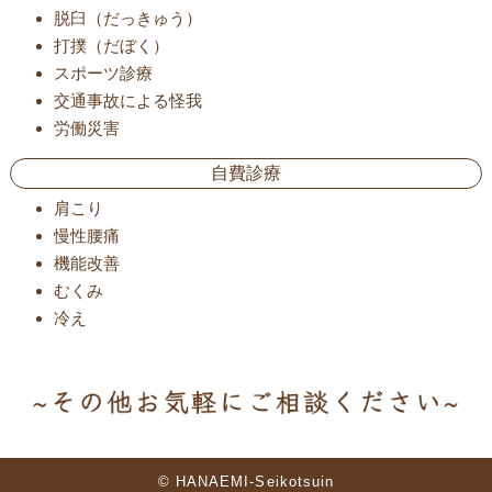
脱臼（だっきゅう）
打撲（だぼく）
スポーツ診療
交通事故による怪我
労働災害
自費診療
肩こり
慢性腰痛
機能改善
むくみ
冷え
© HANAEMI-Seikotsuin