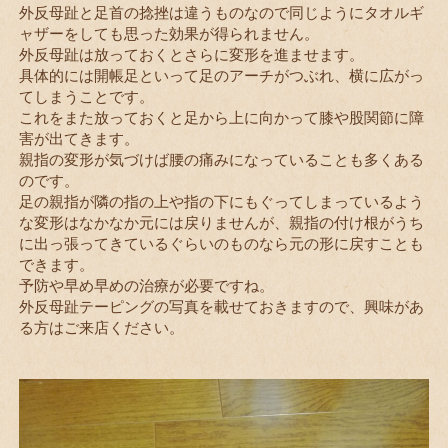
外反母趾と足首の捻挫は違うものなので同じようにタオルギ
ャザーをしても思った効果が得られません。
外反母趾は放っておくとさらに変形を進ませます。
具体的には開帳足といって足のアーチがつぶれ、横に広がっ
てしまうことです。
これをまた放っておくと足から上に向かって膝や股関節に障
害が出てきます。
親指の変形が気づけば腰の痛みになっていることも多くある
のです。
足の親指が隣の指の上や指の下にもぐってしまっているよう
な変形はなかなか元には戻りませんが、親指の付け根がうち
に出っ張ってきているぐらいのものなら元の形に戻すことも
できます。
予防や早め早めの治療が必要ですね。
外反母趾テーピングの写真を載せておきますので、興味があ
る方はご来店ください。