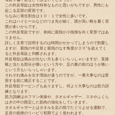
この外反母趾は女性特有なものと思いがちですが、男性にも
起こる足部の変形です。
ちなみに発生割合は１０：１で女性に多いです。
これはハイヒールなどのつま先が細く、踵が高い靴を履く習
慣が多いからです。
この外反母趾ですが、単純に親指が小指側を向く変形ではあ
りません。
詳しく文章で説明するのは時間がかかってしまうので割愛し
ますが、親指の中足骨と親指のなす角度が２０°を超えてく
ると外反母趾と判断されます。
外反母趾は痛みが出ない方も多くいらっしゃいますが、直接
靴と当たる部分が痛いという方や、足の裏の前のほうが痛い
という方もいらっしゃいます。
それぞれ痛みを出す理由が違うのですが、一番大事なのは変
形する前に矯正することです。
外反母趾テーピングもありますし、何より大事なのは筋力訓
練となります。
筋力訓練はホフマン体操や、タオルギャザー、スネやふくら
はぎの中の限定した筋肉の強化をしていきます。
タオルギャザーとはタオルを足の指でたぐりよせる運動で、
足首の捻挫のリハビリ初期でよく使われます。