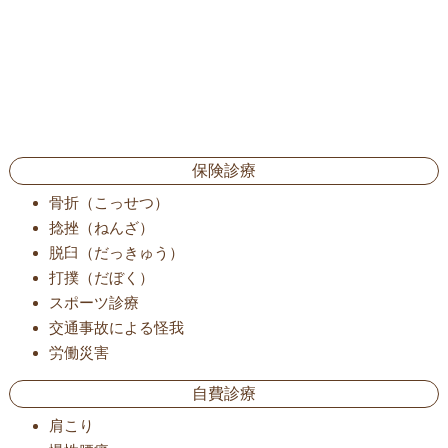
保険診療
骨折（こっせつ）
捻挫（ねんざ）
脱臼（だっきゅう）
打撲（だぼく）
スポーツ診療
交通事故による怪我
労働災害
自費診療
肩こり